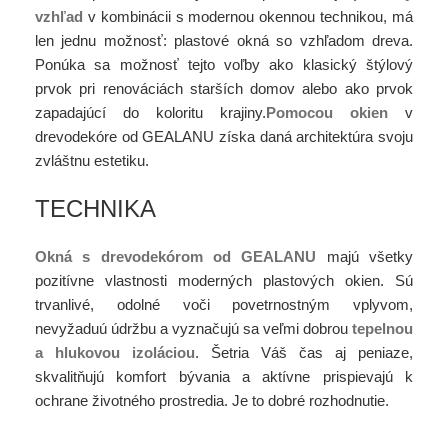
vzhľad
v kombinácii s modernou okennou technikou, má
len jednu možnosť: plastové okná so vzhľadom dreva.
Ponúka sa možnosť tejto voľby ako klasický štýlový
prvok pri renováciách starších domov alebo ako prvok
zapadajúcí do koloritu krajiny.
Pomocou okien
v
drevodekóre od GEALANU získa daná architektúra svoju
zvláštnu estetiku.
TECHNIKA
Okná s drevodekórom od GEALANU
majú všetky
pozitívne vlastnosti moderných plastových okien. Sú
trvanlivé, odolné voči povetrnostným vplyvom,
nevyžaduú údržbu a vyznačujú sa veľmi dobrou
tepelnou
a hlukovou izoláciou
. Šetria Váš čas aj peniaze,
skvalitňujú komfort bývania a aktívne prispievajú k
ochrane životného prostredia. Je to dobré rozhodnutie.