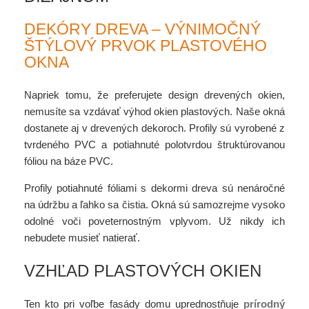
DEKÓRY DREVA – VÝNIMOČNÝ
ŠTÝLOVÝ PRVOK PLASTOVÉHO
OKNA
Napriek tomu, že preferujete design drevených okien,
nemusíte sa vzdávať výhod okien plastových. Naše okná
dostanete aj v drevených dekoroch. Profily sú vyrobené z
tvrdeného PVC a potiahnuté polotvrdou štruktúrovanou
fóliou na báze PVC.
Profily potiahnuté fóliami s dekormi dreva sú nenáročné
na údržbu a ľahko sa čistia. Okná sú samozrejme vysoko
odolné voči poveternostným vplyvom. Už nikdy ich
nebudete musieť natierať.
VZHĽAD PLASTOVÝCH OKIEN
Ten kto pri voľbe fasády domu uprednostňuje
prírodný