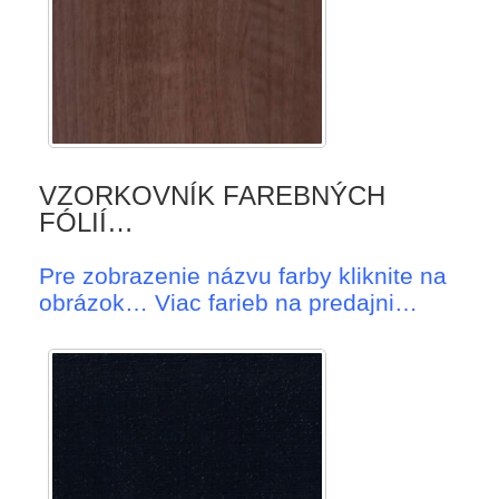
VZORKOVNÍK FAREBNÝCH
FÓLIÍ…
Pre zobrazenie názvu farby kliknite na
obrázok… Viac farieb na predajni…