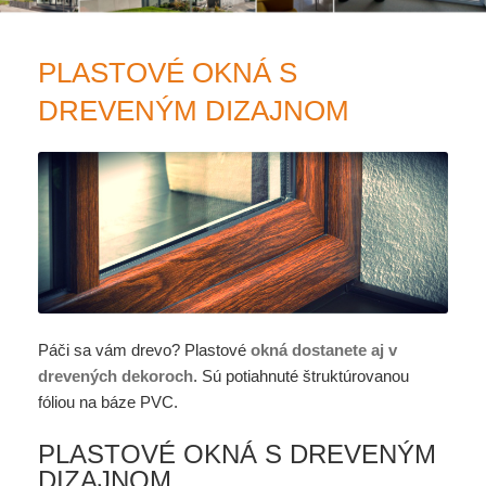
PLASTOVÉ OKNÁ S
DREVENÝM DIZAJNOM
Páči sa vám drevo? Plastové
okná dostanete aj v
drevených dekoroch
. Sú potiahnuté štruktúrovanou
fóliou na báze PVC.
PLASTOVÉ OKNÁ S DREVENÝM
DIZAJNOM